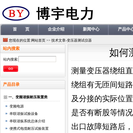
首 页
企业介绍
新闻中心
产品中
您现在的位置:
网站首页
>>
技术文章-变压器测试仪器
站内搜索
如何
站内搜索:
测量变压器绕组直
绕组有无匝间短路
产品目录
及分接的实际位置
一、变频谐振耐压装置类
变频电源
是否有断股等情况
串联谐振试验设备
串联谐振系统总体介绍
出口故障短路后，
便携式电缆耐压试验装置